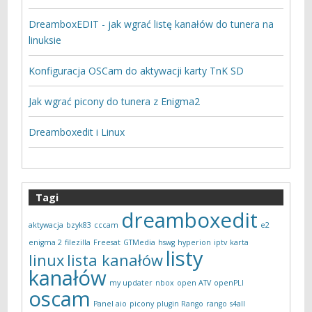
DreamboxEDIT - jak wgrać listę kanałów do tunera na
linuksie
Konfiguracja OSCam do aktywacji karty TnK SD
Jak wgrać picony do tunera z Enigma2
Dreamboxedit i Linux
Tagi
dreamboxedit
aktywacja
bzyk83
cccam
e2
enigma 2
filezilla
Freesat
GTMedia
hswg
hyperion
iptv
karta
listy
linux
lista kanałów
kanałów
my updater
nbox
open ATV
openPLI
oscam
Panel aio
picony
plugin Rango
rango
s4all