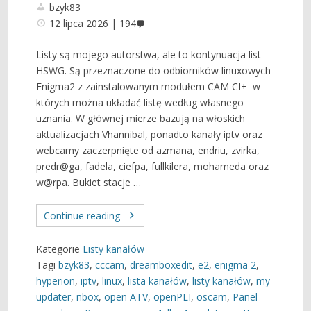
bzyk83
12 lipca 2026
194
Listy są mojego autorstwa, ale to kontynuacja list
HSWG. Są przeznaczone do odbiorników linuxowych
Enigma2 z zainstalowanym modułem CAM CI+ w
których można układać listę według własnego
uznania. W głównej mierze bazują na włoskich
aktualizacjach Vhannibal, ponadto kanały iptv oraz
webcamy zaczerpnięte od azmana, endriu, zvirka,
predr@ga, fadela, ciefpa, fullkilera, mohameda oraz
w@rpa. Bukiet stacje …
Continue reading
Kategorie
Listy kanałów
Tagi
bzyk83
,
cccam
,
dreamboxedit
,
e2
,
enigma 2
,
hyperion
,
iptv
,
linux
,
lista kanałów
,
listy kanałów
,
my
updater
,
nbox
,
open ATV
,
openPLI
,
oscam
,
Panel