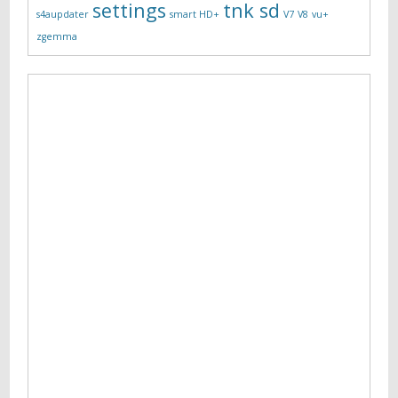
settings
tnk sd
s4aupdater
smart HD+
V7
V8
vu+
zgemma