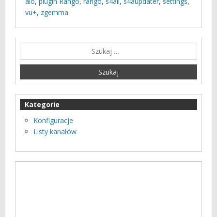
aio
,
plugin Rango
,
rango
,
s4all
,
s4aupdater
,
settings
,
vu+
,
zgemma
Kategorie
Konfiguracje
Listy kanałów