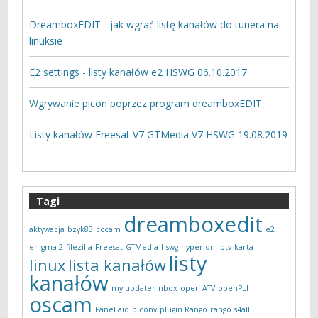
DreamboxEDIT - jak wgrać listę kanałów do tunera na
linuksie
E2 settings - listy kanałów e2 HSWG 06.10.2017
Wgrywanie picon poprzez program dreamboxEDIT
Listy kanałów Freesat V7 GTMedia V7 HSWG 19.08.2019
Tagi
dreamboxedit
aktywacja
bzyk83
cccam
e2
enigma 2
filezilla
Freesat
GTMedia
hswg
hyperion
iptv
karta
listy
linux
lista kanałów
kanałów
my updater
nbox
open ATV
openPLI
oscam
Panel aio
picony
plugin Rango
rango
s4all