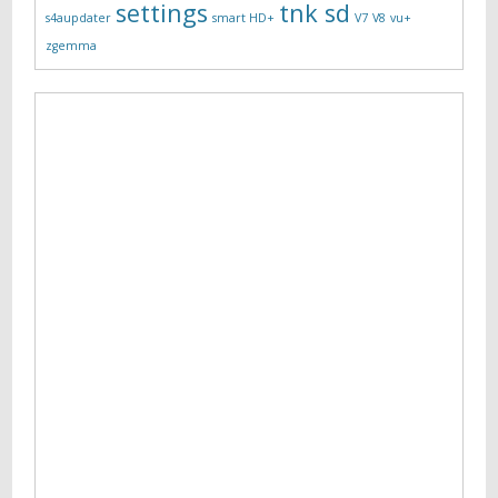
settings
tnk sd
s4aupdater
smart HD+
V7
V8
vu+
zgemma