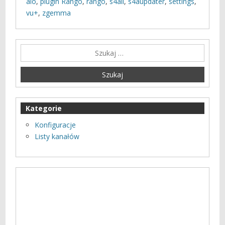
aio
,
plugin Rango
,
rango
,
s4all
,
s4aupdater
,
settings
,
vu+
,
zgemma
Kategorie
Konfiguracje
Listy kanałów