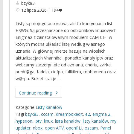
bzyk83
12 lipca 2026
194
Listy są mojego autorstwa, ale to kontynuacja list
HSWG. Są przeznaczone do odbiorników linuxowych
Enigma2 z zainstalowanym modułem CAM CI+ w
których można układać listę według własnego
uznania. W głównej mierze bazują na włoskich
aktualizacjach Vhannibal, ponadto kanały iptv oraz
webcamy zaczerpnięte od azmana, endriu, zvirka,
predr@ga, fadela, ciefpa, fullkilera, mohameda oraz
w@rpa. Bukiet stacje …
Continue reading
Kategorie
Listy kanałów
Tagi
bzyk83
,
cccam
,
dreamboxedit
,
e2
,
enigma 2
,
hyperion
,
iptv
,
linux
,
lista kanałów
,
listy kanałów
,
my
updater
,
nbox
,
open ATV
,
openPLI
,
oscam
,
Panel