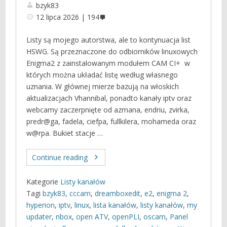
bzyk83
12 lipca 2026
194
Listy są mojego autorstwa, ale to kontynuacja list
HSWG. Są przeznaczone do odbiorników linuxowych
Enigma2 z zainstalowanym modułem CAM CI+ w
których można układać listę według własnego
uznania. W głównej mierze bazują na włoskich
aktualizacjach Vhannibal, ponadto kanały iptv oraz
webcamy zaczerpnięte od azmana, endriu, zvirka,
predr@ga, fadela, ciefpa, fullkilera, mohameda oraz
w@rpa. Bukiet stacje …
Continue reading
Kategorie
Listy kanałów
Tagi
bzyk83
,
cccam
,
dreamboxedit
,
e2
,
enigma 2
,
hyperion
,
iptv
,
linux
,
lista kanałów
,
listy kanałów
,
my
updater
,
nbox
,
open ATV
,
openPLI
,
oscam
,
Panel