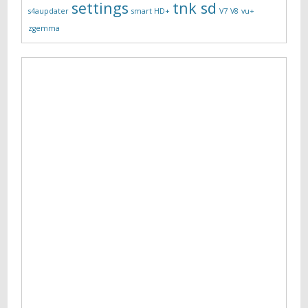
settings
tnk sd
s4aupdater
smart HD+
V7
V8
vu+
zgemma