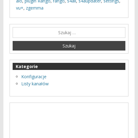
aio
,
plugin Rango
,
rango
,
s4all
,
s4aupdater
,
settings
,
vu+
,
zgemma
Kategorie
Konfiguracje
Listy kanałów