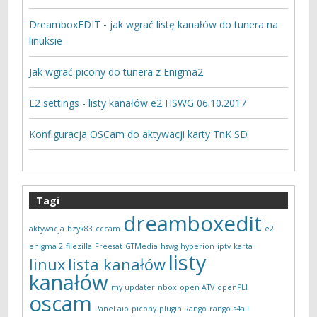
DreamboxEDIT - jak wgrać listę kanałów do tunera na
linuksie
Jak wgrać picony do tunera z Enigma2
E2 settings - listy kanałów e2 HSWG 06.10.2017
Konfiguracja OSCam do aktywacji karty TnK SD
Tagi
dreamboxedit
aktywacja
bzyk83
cccam
e2
enigma 2
filezilla
Freesat
GTMedia
hswg
hyperion
iptv
karta
listy
linux
lista kanałów
kanałów
my updater
nbox
open ATV
openPLI
oscam
Panel aio
picony
plugin Rango
rango
s4all