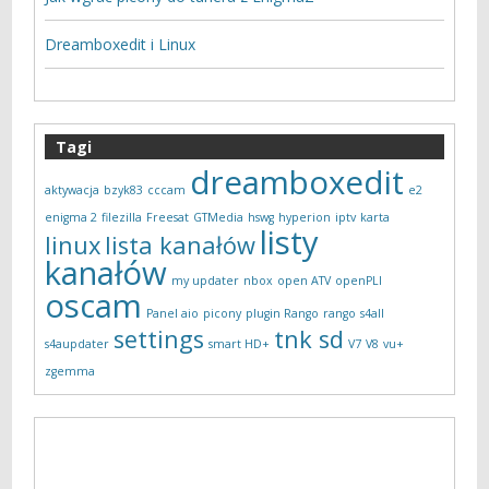
Dreamboxedit i Linux
Tagi
dreamboxedit
aktywacja
bzyk83
cccam
e2
enigma 2
filezilla
Freesat
GTMedia
hswg
hyperion
iptv
karta
listy
linux
lista kanałów
kanałów
my updater
nbox
open ATV
openPLI
oscam
Panel aio
picony
plugin Rango
rango
s4all
settings
tnk sd
s4aupdater
smart HD+
V7
V8
vu+
zgemma