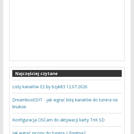
Najczęściej czytane
Listy kanałów E2 by bzyk83 12.07.2026
DreamboxEDIT - jak wgrać listę kanałów do tunera na
linuksie
Konfiguracja OSCam do aktywacji karty TnK SD
Jak wgrać picony do tunera z Enigma2