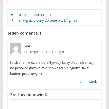
własnego uznania. W
głównej mierze
bazują na włoskich
Dreamboxedit i Linux
aktualizacjach
Jak wgrać picony do tunera z Enigma2
Vhannibal, ponadto
kanały iptv oraz
webcamy
Jeden komentarz
zaczerpnięte od
azmana, endriu,
piotr
zvirka, predr@ga,
fadela, ciefpa,
11 sierpnia 2018 (14:13)
#
fullkilera,…
ta strona nie działa do aktywacji karty błąd rejestracji
na przykład (nazwa miejscowości nie zgadza się z
kodem pocztowym).
Odpowiedz
Zostaw odpowiedź