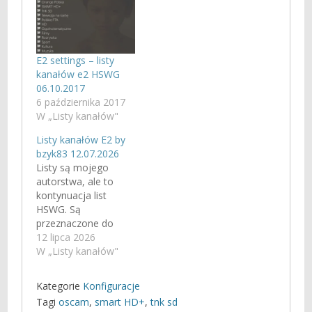
E2 settings – listy
kanałów e2 HSWG
06.10.2017
6 października 2017
W „Listy kanałów"
Listy kanałów E2 by
bzyk83 12.07.2026
Listy są mojego
autorstwa, ale to
kontynuacja list
HSWG. Są
przeznaczone do
odbiorników
12 lipca 2026
linuxowych Enigma2
W „Listy kanałów"
z zainstalowanym
modułem CAM CI+
Kategorie
Konfiguracje
w których można
Tagi
oscam
,
smart HD+
,
tnk sd
układać listę według