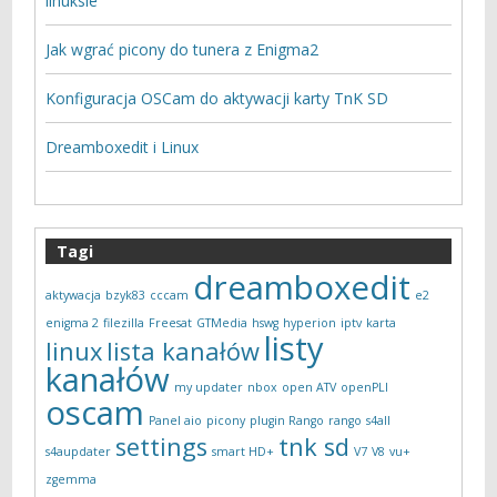
linuksie
Jak wgrać picony do tunera z Enigma2
Konfiguracja OSCam do aktywacji karty TnK SD
Dreamboxedit i Linux
Tagi
dreamboxedit
aktywacja
bzyk83
cccam
e2
enigma 2
filezilla
Freesat
GTMedia
hswg
hyperion
iptv
karta
listy
linux
lista kanałów
kanałów
my updater
nbox
open ATV
openPLI
oscam
Panel aio
picony
plugin Rango
rango
s4all
settings
tnk sd
s4aupdater
smart HD+
V7
V8
vu+
zgemma