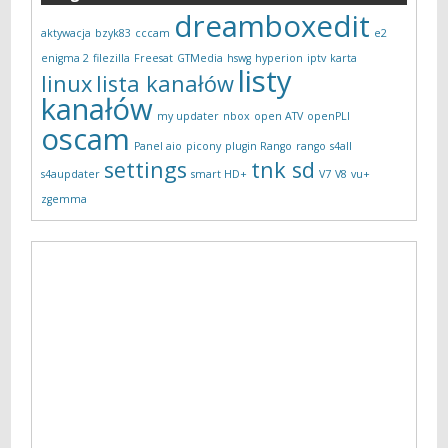
dreamboxedit
aktywacja
bzyk83
cccam
e2
enigma 2
filezilla
Freesat
GTMedia
hswg
hyperion
iptv
karta
listy
linux
lista kanałów
kanałów
my updater
nbox
open ATV
openPLI
oscam
Panel aio
picony
plugin Rango
rango
s4all
settings
tnk sd
s4aupdater
smart HD+
V7
V8
vu+
zgemma